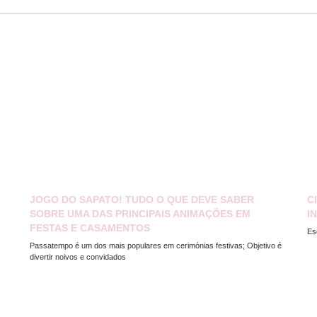
JOGO DO SAPATO! TUDO O QUE DEVE SABER
C
SOBRE UMA DAS PRINCIPAIS ANIMAÇÕES EM
I
FESTAS E CASAMENTOS
Es
Passatempo é um dos mais populares em cerimónias festivas; Objetivo é
divertir noivos e convidados