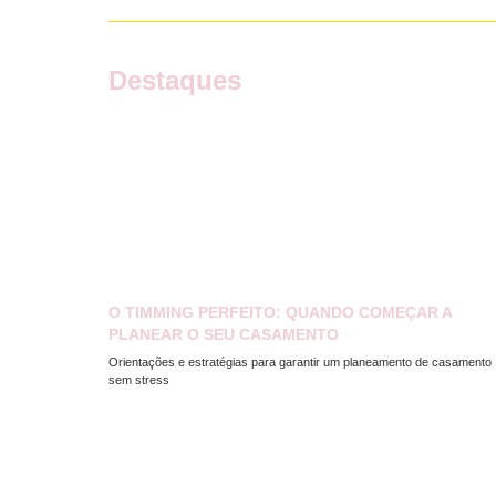
Destaques
O TIMMING PERFEITO: QUANDO COMEÇAR A
PLANEAR O SEU CASAMENTO
Orientações e estratégias para garantir um planeamento de casamento
sem stress