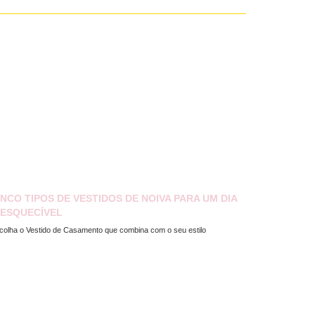
INCO TIPOS DE VESTIDOS DE NOIVA PARA UM DIA
NESQUECÍVEL
colha o Vestido de Casamento que combina com o seu estilo