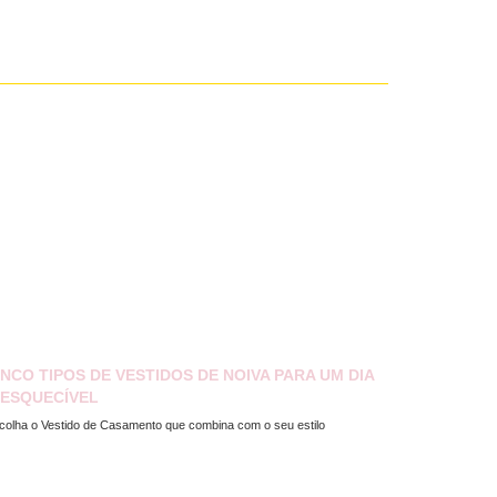
INCO TIPOS DE VESTIDOS DE NOIVA PARA UM DIA
NESQUECÍVEL
colha o Vestido de Casamento que combina com o seu estilo