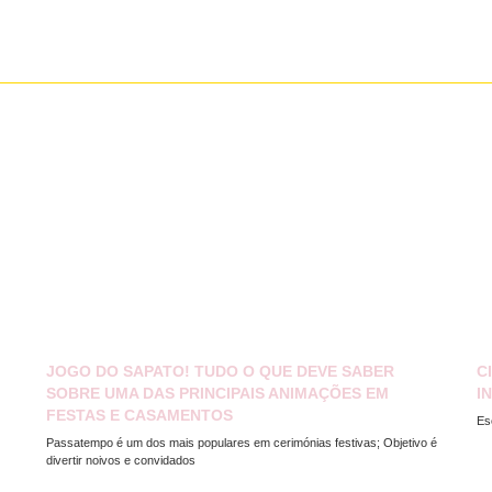
JOGO DO SAPATO! TUDO O QUE DEVE SABER
C
SOBRE UMA DAS PRINCIPAIS ANIMAÇÕES EM
I
FESTAS E CASAMENTOS
Es
Passatempo é um dos mais populares em cerimónias festivas; Objetivo é
divertir noivos e convidados