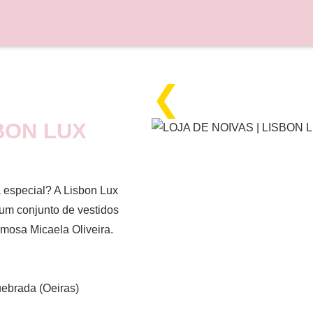
❮
SBON LUX
a especial? A Lisbon Lux
 um conjunto de vestidos
amosa Micaela Oliveira.
uebrada (Oeiras)