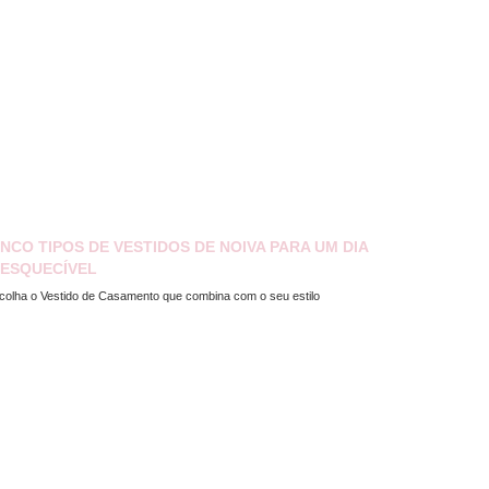
INCO TIPOS DE VESTIDOS DE NOIVA PARA UM DIA
NESQUECÍVEL
colha o Vestido de Casamento que combina com o seu estilo