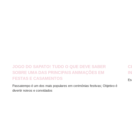
JOGO DO SAPATO! TUDO O QUE DEVE SABER
C
SOBRE UMA DAS PRINCIPAIS ANIMAÇÕES EM
I
FESTAS E CASAMENTOS
Es
Passatempo é um dos mais populares em cerimónias festivas; Objetivo é
divertir noivos e convidados