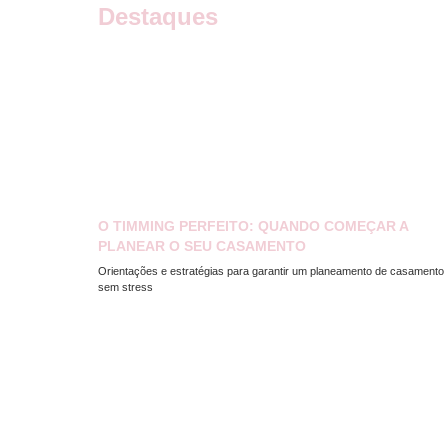
Destaques
O TIMMING PERFEITO: QUANDO COMEÇAR A
PLANEAR O SEU CASAMENTO
Orientações e estratégias para garantir um planeamento de casamento
sem stress