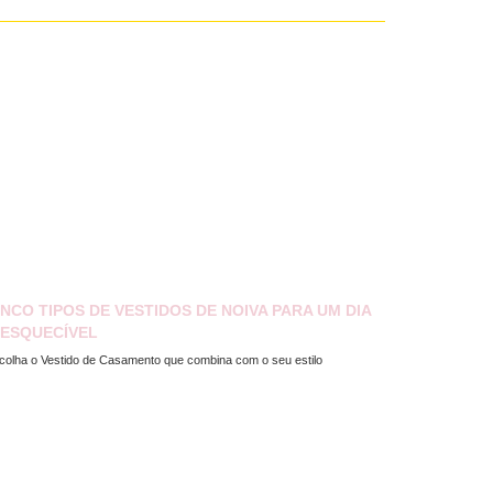
INCO TIPOS DE VESTIDOS DE NOIVA PARA UM DIA
NESQUECÍVEL
colha o Vestido de Casamento que combina com o seu estilo