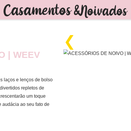
❮
O | WEEV
s laços e lenços de bolso
ivertidos repletos de
crescentarão um toque
e audácia ao seu fato de