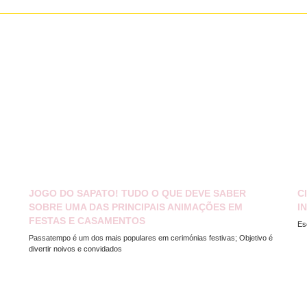
JOGO DO SAPATO! TUDO O QUE DEVE SABER
C
SOBRE UMA DAS PRINCIPAIS ANIMAÇÕES EM
I
FESTAS E CASAMENTOS
Es
Passatempo é um dos mais populares em cerimónias festivas; Objetivo é
divertir noivos e convidados