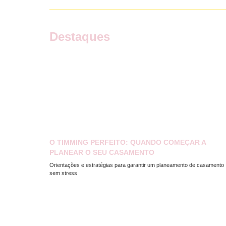
Destaques
O TIMMING PERFEITO: QUANDO COMEÇAR A
PLANEAR O SEU CASAMENTO
Orientações e estratégias para garantir um planeamento de casamento
sem stress