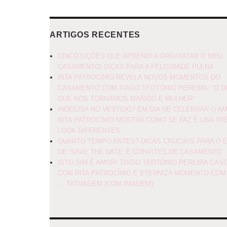
ARTIGOS RECENTES
CINCO LIÇÕES QUE APRENDI A ORGANIZAR O MEU
CASAMENTO! DICAS PARA A FELICIDADE PLENA
RITA PATROCÍNIO REVELA NOVOS MOMENTOS DO
CASAMENTO COM TIAGO TEOTÓNIO PEREIRA: “O D
QUE NOS TORNÁMOS MARIDO E MULHER”
INDECISA NO VESTIDO? EM DIA DE CELEBRAR O A
RITA PATROCÍNIO MOSTRA COMO SE FAZ E USA TR
LOOK DIFERENTES
QUANTO TEMPO ANTES? DICAS CRUCIAIS PARA O 
DE ‘SAVE THE DATE’ E CONVITES DE CASAMENTO
ISTO SIM É AMOR! TIAGO TEOTÓNIO PEREIRA CAS
COM RITA PATROCÍNIO E ETERNIZA MOMENTO COM
… TATUAGEM (COM IMAGEM)