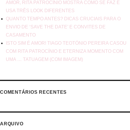
AMOR, RITA PATROCÍNIO MOSTRA COMO SE FAZ E
USA TRÊS LOOK DIFERENTES
QUANTO TEMPO ANTES? DICAS CRUCIAIS PARA O
ENVIO DE ‘SAVE THE DATE’ E CONVITES DE
CASAMENTO
ISTO SIM É AMOR! TIAGO TEOTÓNIO PEREIRA CASOU
COM RITA PATROCÍNIO E ETERNIZA MOMENTO COM
UMA … TATUAGEM (COM IMAGEM)
COMENTÁRIOS RECENTES
ARQUIVO