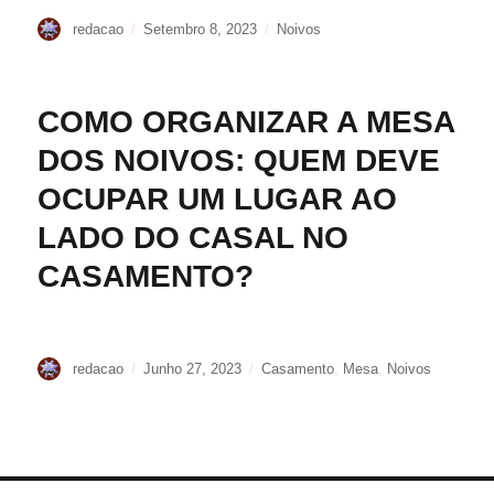
Autor
Publicado
Etiquetas
redacao
Setembro 8, 2023
Noivos
em
COMO ORGANIZAR A MESA
DOS NOIVOS: QUEM DEVE
OCUPAR UM LUGAR AO
LADO DO CASAL NO
CASAMENTO?
Autor
Publicado
Etiquetas
redacao
Junho 27, 2023
Casamento
,
Mesa
,
Noivos
em