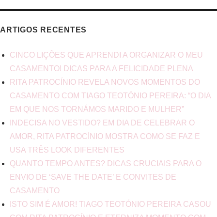
ARTIGOS RECENTES
CINCO LIÇÕES QUE APRENDI A ORGANIZAR O MEU
CASAMENTO! DICAS PARA A FELICIDADE PLENA
RITA PATROCÍNIO REVELA NOVOS MOMENTOS DO
CASAMENTO COM TIAGO TEOTÓNIO PEREIRA: “O DIA
EM QUE NOS TORNÁMOS MARIDO E MULHER”
INDECISA NO VESTIDO? EM DIA DE CELEBRAR O
AMOR, RITA PATROCÍNIO MOSTRA COMO SE FAZ E
USA TRÊS LOOK DIFERENTES
QUANTO TEMPO ANTES? DICAS CRUCIAIS PARA O
ENVIO DE ‘SAVE THE DATE’ E CONVITES DE
CASAMENTO
ISTO SIM É AMOR! TIAGO TEOTÓNIO PEREIRA CASOU