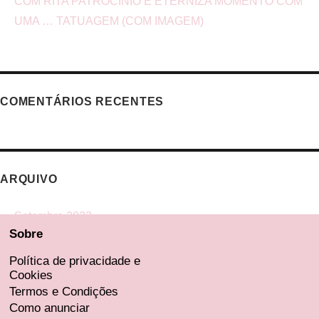
COM RITA PATROCÍNIO E ETERNIZA MOMENTO COM
UMA … TATUAGEM (COM IMAGEM)
COMENTÁRIOS RECENTES
ARQUIVO
Setembro 2023
Sobre
Agosto 2023
Julho 2023
Política de privacidade e
Cookies
Junho 2023
Termos e Condições
Maio 2023
Como anunciar